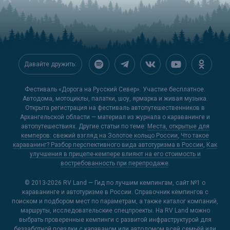
Давайте дружить:
Фестиваль «Дорога на Русский Север». Участие бесплатное.
Автодома, мотоциклы, палатки, шоу, ярмарка и живая музыка.
Открыта регистрация на фестиваль автопутешественников в
Архангельской области — материал из журнала о караванинге и
автопутешествиях. Другие статьи по теме:
Места, открытые для
кемперов: свежий взгляд на Золотое кольцо России
,
Что такое
караванинг? Разбор перспективного вида автотуризма в России
,
Как
улучшения в прицепе-кемпере влияют на его стоимость и
востребованность при перепродаже
.
© 2013-2026
RV Land — Гид по лучшим кемпингам
, сайт №1 о
караванинге и автотуризме в России. Справочник кемпингов с
поиском и подбором мест по параметрам, а также каталог компаний,
маршруты, исследовательские спецпроекты. На RV Land можно
выбрать проверенные кемпинги с развитой инфраструктурой для
беззаботной поездки с караваном или автодомом всей семьёй или