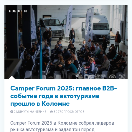
НОВОСТИ
Camper Forum 2025: главное B2B-
событие года в автотуризме
прошло в Коломне
2 МИНУТЫ НА ЧТЕНИЕ
30 770 ПРОСМОТРОВ
Camper Forum 2025 в Коломне собрал лидеров
рынка автотуризма и задал тон перед