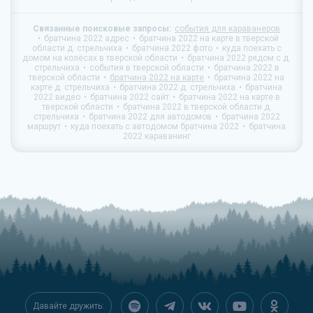
Связанные поисковые запросы:
события для караванеров
братчина 2022 адрес
братчина 2022 на карте в тверской
области д. стрельчиха
братчина 2022 фото
куда поехать с
домом на колёсах в тверской области
братчина 2022 рядом с д.
стрельчиха
события в тверской области
братчина 2022 в
тверской области
братчина 2022 на карте
братчина 2022 на
карте д. стрельчиха
братчина 2022 д. стрельчиха
братчина
2022 видео
братчина 2022 сайт
братчина 2022 на карте в
тверской области
братчина 2022 в тверской области д.
стрельчиха
братчина 2022 для автодомов
братчина 2022
маршрут
куда поехать с автодомом братчина 2022
братчина
2022 караванинг
Давайте дружить: