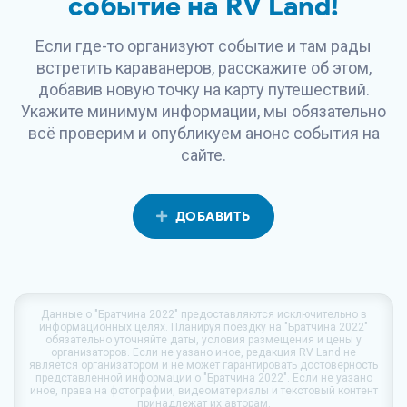
событие на
RV Land
!
Если где-то организуют событие и там рады
встретить караванеров, расскажите об этом,
добавив новую точку на карту путешествий.
Укажите минимум информации, мы обязательно
всё проверим и опубликуем анонс события на
сайте.
ДОБАВИТЬ
Данные о
"Братчина 2022"
предоставляются исключительно в
информационных целях. Планируя поездку на
"Братчина 2022"
обязательно уточняйте даты, условия размещения и цены у
организаторов. Если не уазано иное, редакция
RV Land
не
является организатором и не может гарантировать достоверность
представленной информации о "Братчина 2022". Если не уазано
иное, права на фотографии, видеоматериалы и текстовый контент
принадлежат их авторам.