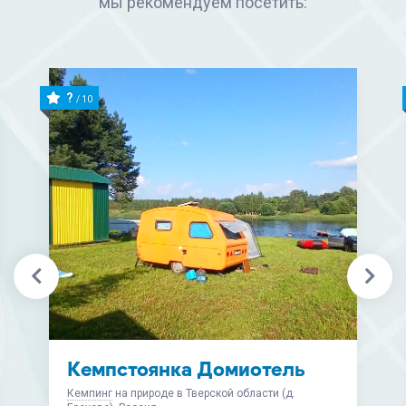
мы рекомендуем посетить:
?
/ 10
Глэмпинг «Тверской-
Ямской»