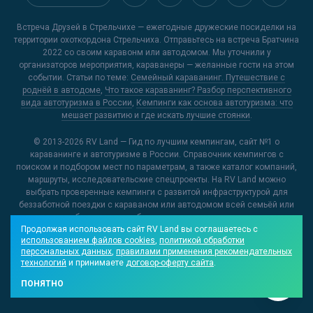
Встреча Друзей в Стрельчихе — ежегодные дружеские посиделки на
территории охоткордона Стрельчиха. Отправьтесь на встреча Братчина
2022 со своим каравонм или автодомом. Мы уточнили у
организаторов мероприятия, караванеры — желанные гости на этом
событии. Статьи по теме:
Семейный караванинг. Путешествие с
роднёй в автодоме
,
Что такое караванинг? Разбор перспективного
вида автотуризма в России
,
Кемпинги как основа автотуризма: что
мешает развитию и где искать лучшие стоянки
.
© 2013-2026
RV Land — Гид по лучшим кемпингам
, сайт №1 о
караванинге и автотуризме в России. Справочник кемпингов с
поиском и подбором мест по параметрам, а также каталог компаний,
маршруты, исследовательские спецпроекты. На RV Land можно
выбрать проверенные кемпинги с развитой инфраструктурой для
беззаботной поездки с караваном или автодомом всей семьёй или
открыть для себя новые и необычные места, куда можно отправиться
Продолжая использовать сайт RV Land вы соглашаетесь с
на отдых.
использованием файлов cookies
,
политикой обработки
персональных данных
,
правилами применения рекомендательных
О проекте
Контакты редакции
Реклама на RV Land
технологий
и принимаете
договор-оферту сайта
.
Отзывы на сайте
Видеообзоры кемпингов
ПОНЯТНО
Добавить материал на RV Land
Формальности
sitemap.xml