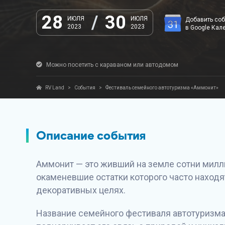
28
/
30
ИЮЛЯ
ИЮЛЯ
Добавить со
2023
2023
в Google Кал
Можно посетить с караваном или автодомом
RV Land
>
События
>
Фестиваль семейного автотуризма «Аммонит»
Описание события
Аммонит — это живший на земле сотни милл
окаменевшие остатки которого часто находя
декоративных целях.
Название семейного фестиваля автотуризма 