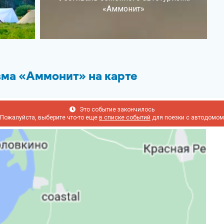
«Аммонит»
зма «Аммонит» на карте
Это событие закончилось
Пожалуйста, выберите что-то еще
в списке событий
для поезки с автодомом