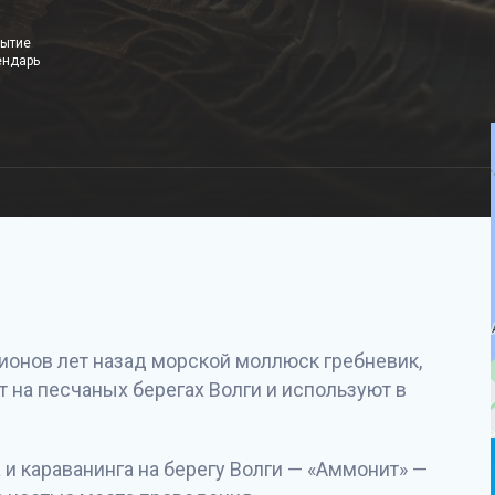
бытие
ендарь
ионов лет назад морской моллюск гребневик,
т на песчаных берегах Волги и используют в
и караванинга на берегу Волги — «Аммонит» —