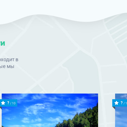
ти
ходит в
рые мы
?
?
/ 10
/ 