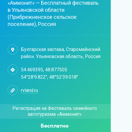
«Аммонит» — Бесплатный фестиваль
в Ульяновской области
(Прибрежненское сельское
поселение), Россия
Булгарская застава, Старомайнский
район. Ульяновская область, Россия
54.469395, 48.877505
54°28'9.822", 48°52'39.018"
rvland.ru
Регистрация на Фестиваль семейного
автотуризма «Аммонит»
Бесплатно