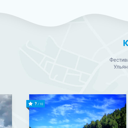
К
Фестив
Ульян
?
/ 10