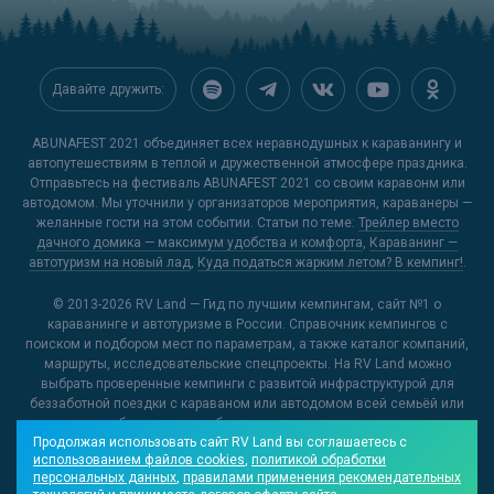
Давайте дружить:
ABUNAFEST 2021 объединяет всех неравнодушных к караванингу и
автопутешествиям в теплой и дружественной атмосфере праздника.
Отправьтесь на фестиваль ABUNAFEST 2021 со своим каравонм или
автодомом. Мы уточнили у организаторов мероприятия, караванеры —
желанные гости на этом событии. Статьи по теме:
Трейлер вместо
дачного домика — максимум удобства и комфорта
,
Караванинг —
автотуризм на новый лад
,
Куда податься жарким летом? В кемпинг!
.
© 2013-2026
RV Land — Гид по лучшим кемпингам
, сайт №1 о
караванинге и автотуризме в России. Справочник кемпингов с
поиском и подбором мест по параметрам, а также каталог компаний,
маршруты, исследовательские спецпроекты. На RV Land можно
выбрать проверенные кемпинги с развитой инфраструктурой для
беззаботной поездки с караваном или автодомом всей семьёй или
открыть для себя новые и необычные места, куда можно отправиться
Продолжая использовать сайт RV Land вы соглашаетесь с
на отдых.
использованием файлов cookies
,
политикой обработки
персональных данных
,
правилами применения рекомендательных
О проекте
Контакты редакции
Реклама на RV Land