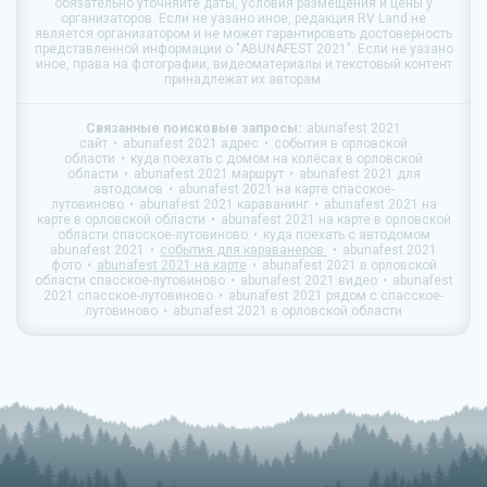
обязательно уточняйте даты, условия размещения и цены у
организаторов. Если не уазано иное, редакция
RV Land
не
является организатором и не может гарантировать достоверность
представленной информации о "ABUNAFEST 2021". Если не уазано
иное, права на фотографии, видеоматериалы и текстовый контент
принадлежат их авторам.
Связанные поисковые запросы:
abunafest 2021
сайт
abunafest 2021 адрес
события в орловской
области
куда поехать с домом на колёсах в орловской
области
abunafest 2021 маршрут
abunafest 2021 для
автодомов
abunafest 2021 на карте спасское-
лутовиново
abunafest 2021 караванинг
abunafest 2021 на
карте в орловской области
abunafest 2021 на карте в орловской
области спасское-лутовиново
куда поехать с автодомом
abunafest 2021
события для караванеров
abunafest 2021
фото
abunafest 2021 на карте
abunafest 2021 в орловской
области спасское-лутовиново
abunafest 2021 видео
abunafest
2021 спасское-лутовиново
abunafest 2021 рядом с спасское-
лутовиново
abunafest 2021 в орловской области