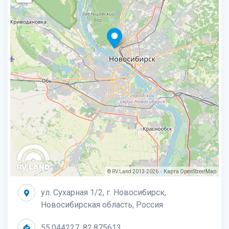
© RV Land 2013-2026
Карта
OpenStreetMap
|
ул. Сухарная 1/2, г. Новосибирск,
Новосибирская область, Россия
55.044227, 82.875613