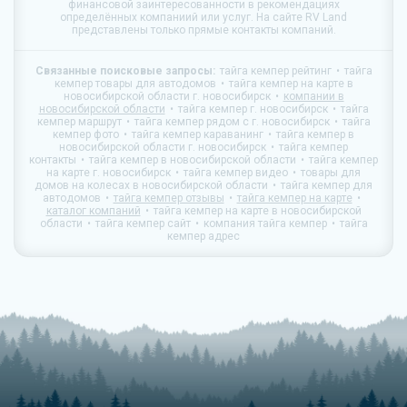
финансовой заинтересованности в рекомендациях
определённых компаниий или услуг. На сайте
RV Land
представлены только прямые контакты компаний.
Связанные поисковые запросы:
тайга кемпер рейтинг
тайга
кемпер товары для автодомов
тайга кемпер на карте в
новосибирской области г. новосибирск
компании в
новосибирской области
тайга кемпер г. новосибирск
тайга
кемпер маршрут
тайга кемпер рядом с г. новосибирск
тайга
кемпер фото
тайга кемпер караванинг
тайга кемпер в
новосибирской области г. новосибирск
тайга кемпер
контакты
тайга кемпер в новосибирской области
тайга кемпер
на карте г. новосибирск
тайга кемпер видео
товары для
домов на колесах в новосибирской области
тайга кемпер для
автодомов
тайга кемпер отзывы
тайга кемпер на карте
каталог компаний
тайга кемпер на карте в новосибирской
области
тайга кемпер сайт
компания тайга кемпер
тайга
кемпер адрес