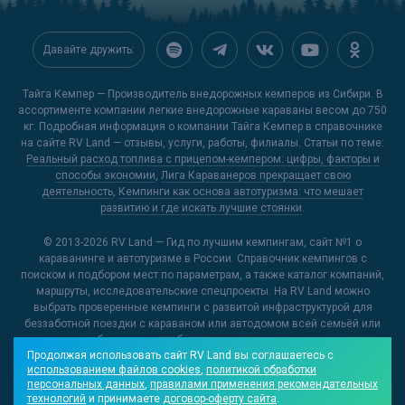
Давайте дружить:
Тайга Кемпер — Производитель внедорожных кемперов из Сибири. В
ассортименте компании легкие внедорожные караваны весом до 750
кг. Подробная информация о компании Тайга Кемпер в справочнике
на сайте
RV Land
— отзывы, услуги, работы, филиалы. Статьи по теме:
Реальный расход топлива с прицепом-кемпером: цифры, факторы и
способы экономии
,
Лига Караванеров прекращает свою
деятельность
,
Кемпинги как основа автотуризма: что мешает
развитию и где искать лучшие стоянки
.
© 2013-2026
RV Land — Гид по лучшим кемпингам
, сайт №1 о
караванинге и автотуризме в России. Справочник кемпингов с
поиском и подбором мест по параметрам, а также каталог компаний,
маршруты, исследовательские спецпроекты. На RV Land можно
выбрать проверенные кемпинги с развитой инфраструктурой для
беззаботной поездки с караваном или автодомом всей семьёй или
открыть для себя новые и необычные места, куда можно отправиться
Продолжая использовать сайт RV Land вы соглашаетесь с
на отдых.
использованием файлов cookies
,
политикой обработки
персональных данных
,
правилами применения рекомендательных
О проекте
Контакты редакции
Реклама на RV Land
технологий
и принимаете
договор-оферту сайта
.