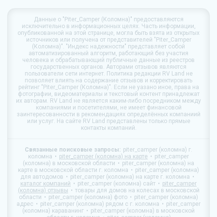
Данные о
"Piter_Camper (Коломна)"
предоставляются
исключительно в информационных целях. Часть информации,
опубликованной на этой странице, могла быть взята из открытых
источников или получена от представителей "Piter_Camper
(Коломна)". "Индекс надежности" представляет собой
автоматизированный алгоритм, работающий без участия
человека и обрабатывающий публичные данные из реестров
государственных органов. Авторами отзывов являются
пользователи сети интернет. Политика редакции
RV Land
не
позволяет влиять на содержание отзывов и корректировать
рейтинг "Piter_Camper (Коломна)". Если не уазано иное, права на
фотографии, видеоматериалы и текстовый контент принадлежат
их авторам.
RV Land
не является каким-либо посредником между
компаниями и посетителями, не имеет финансовой
заинтересованности в рекомендациях определённых компаниий
или услуг. На сайте
RV Land
представлены только прямые
контакты компаний.
Связанные поисковые запросы:
piter_camper (коломна) г.
коломна
piter_camper (коломна) на карте
piter_camper
(коломна) в московской области
piter_camper (коломна) на
карте в московской области г. коломна
piter_camper (коломна)
для автодомов
piter_camper (коломна) на карте г. коломна
каталог компаний
piter_camper (коломна) сайт
piter_camper
(коломна) отзывы
товары для домов на колесах в московской
области
piter_camper (коломна) фото
piter_camper (коломна)
адрес
piter_camper (коломна) рядом с г. коломна
piter_camper
(коломна) караванинг
piter_camper (коломна) в московской