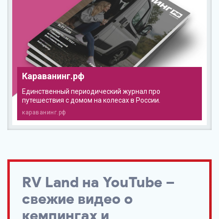
Караванинг.рф
Единственный периодический журнал про
путешествия с домом на колесах в России.
караванинг.рф
RV Land
на YouTube –
свежие видео о
кемпингах и