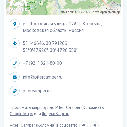
© RV Land 2013-2026
Карта
OpenStreetMap
|
ул. Шоссейная улица, 17А, г. Коломна,
Московская область, Россия
55.146646, 38.791266
55°8'47.926", 38°47'28.558"
+7 (921) 321-80-00
info@pitercamper.ru
pitercamper.ru
Проложить маршрут до Piter_Camper (Коломна) в
Google Maps
или
Яндекс.Картах
Piter_Camper (Коломна) в соцсетях: