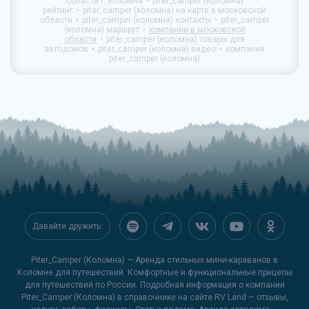
области г. коломна
piter_camper (коломна)
рейтинг
piter_camper (коломна) на карте в московской
области
piter_camper (коломна) контакты
piter_camper
(коломна) маршрут
компании в московской
области
piter_camper (коломна) товары для
автодомов
piter_camper (коломна) видео
компания
piter_camper (коломна)
Давайте дружить:
Piter_Camper (Коломна) — Аренда стильных мини-караванов в
Коломне для путешествий. Комфортные и функциональные прицепы
для путешествий по России. Подробная информация о компании
Piter_Camper (Коломна) в справочнике на сайте
RV Land
— отзывы,