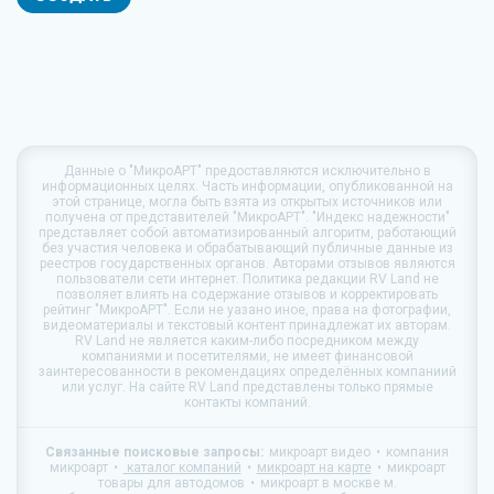
Данные о
"МикроАРТ"
предоставляются исключительно в
информационных целях. Часть информации, опубликованной на
этой странице, могла быть взята из открытых источников или
получена от представителей "МикроАРТ". "Индекс надежности"
представляет собой автоматизированный алгоритм, работающий
без участия человека и обрабатывающий публичные данные из
реестров государственных органов. Авторами отзывов являются
пользователи сети интернет. Политика редакции
RV Land
не
позволяет влиять на содержание отзывов и корректировать
рейтинг "МикроАРТ". Если не уазано иное, права на фотографии,
видеоматериалы и текстовый контент принадлежат их авторам.
RV Land
не является каким-либо посредником между
компаниями и посетителями, не имеет финансовой
заинтересованности в рекомендациях определённых компаниий
или услуг. На сайте
RV Land
представлены только прямые
контакты компаний.
Связанные поисковые запросы:
микроарт видео
компания
микроарт
каталог компаний
микроарт на карте
микроарт
товары для автодомов
микроарт в москве м.