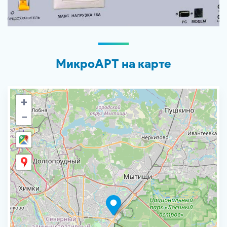
МикроАРТ на карте
+
−