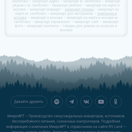
свиблово
микроарт адрес
микроарт м. свиблово
микроарт
рядом с м. свиблово
микроарт рейтинг
микроарт на карте в
москве
микроарт маршрут
микроарт отзывы
микроарт на
карте м. свиблово
микроарт для автодомов
компании в
москве
микроарт в москве
микроарт на карте в москве м.
свиблово
микроарт караванинг
микроарт сайт
микроарт
фото
микроарт контакты
товары для домов на колесах в
москве
Давайте дружить:
МикроАРТ — Производство синусоидальных инверторов, источников
бесперебойного питания, солнечных контроллеров. Подробная
информация о компании МикроАРТ в справочнике на сайте
RV Land
—