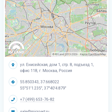
© RV Land 2013-2026
Карта
OpenStreetMap
|
ул. Енисейская, дом 1, стр. 8, подъезд 1,
офис 118, г. Москва, Россия
55.850343, 37.668022
55°51'1.235", 37°40'4.879"
+7 (499) 653-76-82
sale@microart.ru