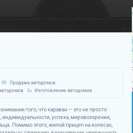
Продажа автодомов
автодомов
Изготовление автодомов
онимании того, что караван – это не просто
, индивидуальности, успеха, мировоззрения,
ьца. Помимо этого, жилой прицеп на колесах,
адельцу: гармонию, вдохновение, уверенность,