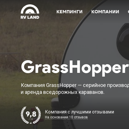
КЕМПИНГИ
КОМПАНИИ
GrassHopper
Компания GrassHopper — серийное производ
и аренда вседорожных караванов.
Компания с лучшими отзывами
9,8
На основании 10 отзывов
/ 10