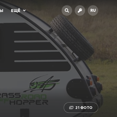
RU
ТЫ
ЕЩЁ
21 ФОТО