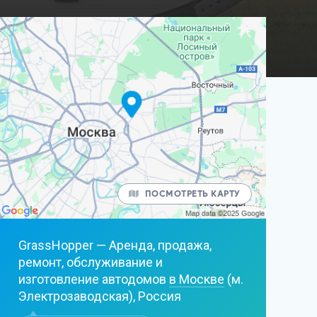
ПОСМОТРЕТЬ КАРТУ
GrassHopper — Аренда, продажа,
ремонт, обслуживание и
изготовление автодомов
в Москве
(м.
Электрозаводская), Россия