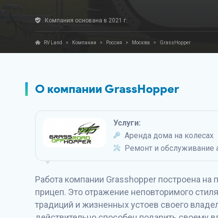
Компания основана в 2021 г.
RV Land
>
Компании
>
Россия
>
Москва
>
GrassHopper
О компании GrassHopper
Услуги:
Аренда дома на колесах
Ремонт и обслуживание 
Работа компании Grasshopper построена на п
прицеп. Это отражение неповторимого стиля
традиций и жизненных устоев своего владел
действительно способен подарить своему вл