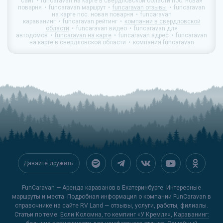
сайт
funcaravan на карте в свердловской области пос. новая
поварня
funcaravan маршрут
funcaravan отзывы
funcaravan
на карте пос. новая поварня
funcaravan
караванинг
funcaravan рейтинг
компании в свердловской
области
funcaravan видео
funcaravan для
автодомов
funcaravan на карте
funcaravan адрес
funcaravan
на карте в свердловской области
компания funcaravan
Давайте дружить:
FunCaravan — Аренда караванов в Екатеринбурге. Интересные
маршруты и места. Подробная информация о компании FunCaravan в
справочнике на сайте
RV Land
— отзывы, услуги, работы, филиалы.
Статьи по теме:
Если Коломна, то кемпинг «У Кремля»
,
Караванинг: