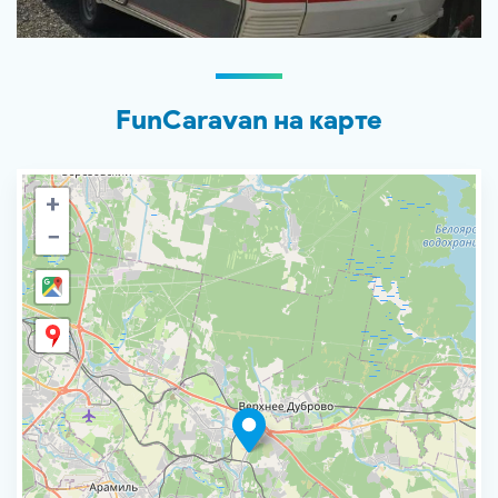
FunCaravan на карте
+
−