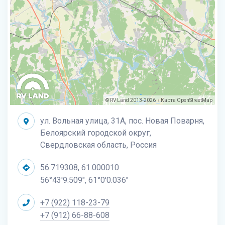
© RV Land 2013-2026
Карта
OpenStreetMap
|
ул. Вольная улица, 31А, пос. Новая Поварня,
Белоярский городской округ,
Свердловская область, Россия
56.719308, 61.000010
56°43'9.509", 61°0'0.036"
+7 (922) 118-23-79
+7 (912) 66-88-608