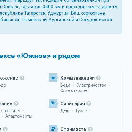
зией»
. Маршрут экспедиции, организованной при
Dometic, составил 3400 км и проходил через девять
еспублике Татарстан, Удмуртии, Башкортостане,
бинской, Тюменской, Курганской и Свердловской
лексе «Южное» и рядом
ложение
Коммуникации
оде
Вода
Электричество
Слив отходов
вание
Санитария
 / автодом
Душ
Туалет
Апартаменты
м
Стоимость