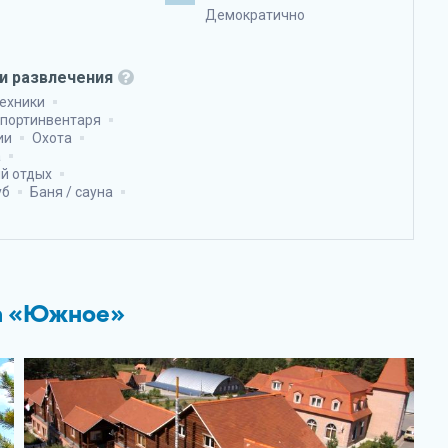
Демократично
и развлечения
техники
спортинвентаря
ии
Охота
а
й отдых
уб
Баня / сауна
са «Южное»