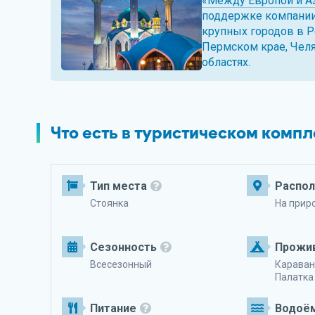
«Между Европой и А
поддержке компании 
крупных городов в Р
Пермском крае, Челя
областях.
Что есть в туристическом комп
Тип места
Распо
Стоянка
На прир
Сезонность
Прожи
Всесезонный
Караван
Палатка
Питание
Водоё