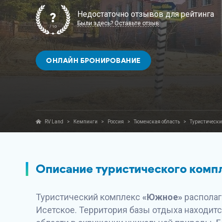
Недостаточно отзывов для рейтинга
?
Были здесь? Оставьте отзыв
/ 10
ОНЛАЙН БРОНИРОВАНИЕ
RV Land
>
Кемпинги
>
Россия
>
Тюменская область
>
Туристическ
Описание туристического ком
Туристический комплекс
«Южное»
располага
Исетское. Территория базы отдыха находит