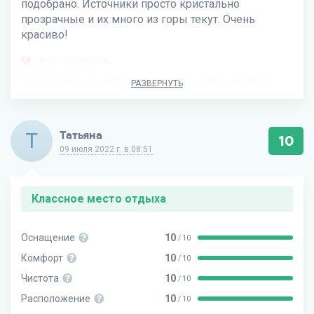
подобрано. Источники просто кристально
прозрачные и их много из горы текут. Очень
красиво!
НЕ ПОНРАВИЛОСЬ:
Не поняли на счёт воды - кто-то делал анализ?
РАЗВЕРНУТЬ
Т
Татьяна
10
09 июля 2022 г. в 08:51
Классное место отдыха
Оснащение
10
/ 10
Комфорт
10
/ 10
Чистота
10
/ 10
Расположение
10
/ 10