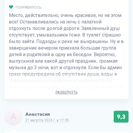
ПОНРАВИЛОСЬ:
Место, действительно, очень красивое, но на этом
все! Останавливались на ночь с палаткой
отдохнуть после долгой дороги. Заявленный душ
отсутствует, умывальники тоже. В туалет страшно
было зайти. Подходы к реке не выкрашены. Ну и в
завершение вечером приехала большая группа
детей и родителей в одну из беседок. Вероятно,
выпускной или какой другой праздник.. громкая
музыка до 3 ночи, вот и отдохнули. Если бы админ
сразу предупредила об отсутствии душа, воды в
умывальниках и о вечеринках, разумеется бы
искали другой вариант. Обычно в подобных местах
РАЗВЕРНУТЬ
есть ограничения по времени, после 23 00 тишина.
Тут такого нет.
НЕ ПОНРАВИЛОСЬ:
А
Анастасия
9,3
Красивая зона, где находятся источники, купель,
21 августа 2023 г. в 17:35
часовня. Очень приятно гулять.