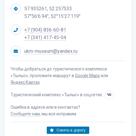
57.935261, 52.257533
57°56'6.94", 52°15'27.119"
+7 (904) 836-60-81
+7 (341) 417-45-04
ukm-museum@yandex.ru
Чтобы добраться до туристического комплекса
«Тылыс», проложите маршрут в
Google Maps
или
Яндекс.Картах
Туристический комплекс «Тылыс» в соцсетях:
Ошибка в адресе или в контактах?
Сообщите нам
, мы всё исправим
Советы в дорогу: