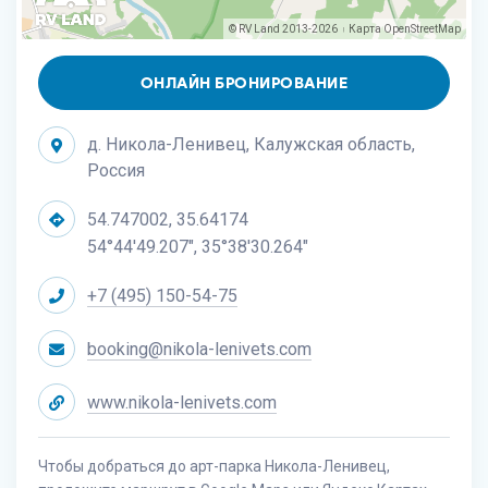
© RV Land 2013-2026
Карта
OpenStreetMap
|
ОНЛАЙН БРОНИРОВАНИЕ
д. Никола-Ленивец, Калужская область,
Россия
54.747002, 35.64174
54°44'49.207", 35°38'30.264"
+7 (495) 150-54-75
booking@nikola-lenivets.com
www.nikola-lenivets.com
Чтобы добраться до арт-парка Никола-Ленивец,