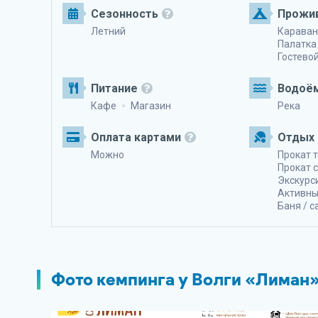
Сезонность
Прожи
Летний
Караван
Палатка
Гостево
Питание
Водоё
Кафе
Магазин
Река
Оплата картами
Отдых 
Можно
Прокат 
Прокат 
Экскурс
Активны
Баня / с
Фото кемпинга у Волги «Лиман