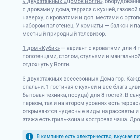
9 двухэтажных «Домов Волги»,
оборудованны
с дровами у дома, терраса с кухней, газовой
наверху, с кроватями и доп. местами с орто
набором полотенец. У комнаты — балкон и па
местный природный телевизор.
1 дом «Кубик»
— вариант с кроватями для 4 г
полотенцами, столом, стульями и мангальной 
отдохнуть у Волги.
3 двухэтажных всесезонных Дома гор.
Кажды
спальни, 1 гостиная с кухней и все блага цив
бытовая техника, посуда) для 8 гостей. В сан
первом, так и на втором уровнях есть терра
открываются чудесные виды на рассветы и з
этажа есть гриль-зона и костровая чаша. Др
В кемпинге есть электричество, вкусная пи