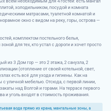
х всем необходимым для 4 гостей: есть мангал
 плитой, холодильником, посудой и комната
педическими матрасами, туалетной комнатой и
норамное окно с видом на реку, горы, острова —
остей, комплектом постельного белья,
зоной для тех, кто устал с дороги и хочет просто
й из 3 Дом гор — это 2 этажа, 2 санузла, 2
илизации (отопление от своей котельной, свет,
узлах есть всё для ухода и гигиены. Как на
сы с уличной мебелью. Отсюда, с первой линии,
акаты над Волгой и горами. На террасе первого
ова и уголь входят в стоимость проживания.
тьевая вода прямо из крана, мангальные зоны, а