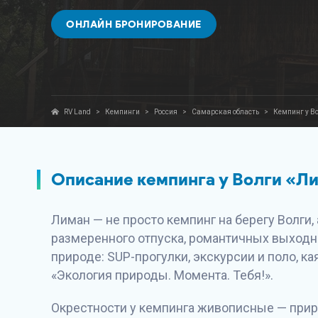
ОНЛАЙН БРОНИРОВАНИЕ
RV Land
>
Кемпинги
>
Россия
>
Самарская область
>
Кемпинг у В
Описание кемпинга у Волги «Л
Лиман — не просто кемпинг на берегу Волги,
размеренного отпуска, романтичных выходн
природе: SUP-прогулки, экскурсии и поло, ка
«Экология природы. Момента. Тебя!».
Окрестности у кемпинга живописные — при