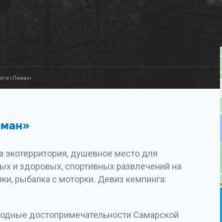
олги «Лиман»
иман»
 а экотерритория, душевное место для
ых и здоровых, спортивных развлечений на
яки, рыбалка с моторки. Девиз кемпинга:
родные достопримечательности Самарской