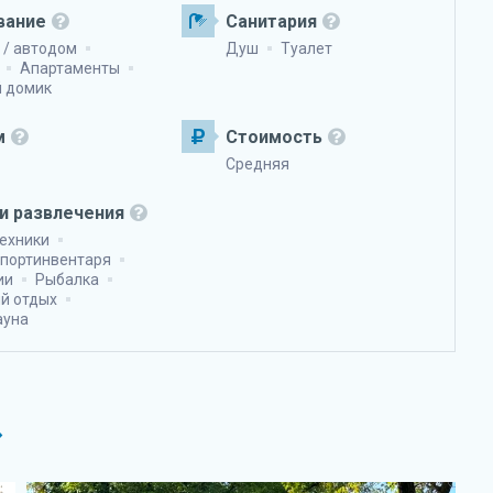
вание
Санитария
 / автодом
Душ
Туалет
Апартаменты
й домик
м
Стоимость
Средняя
и развлечения
техники
спортинвентаря
ии
Рыбалка
й отдых
ауна
»