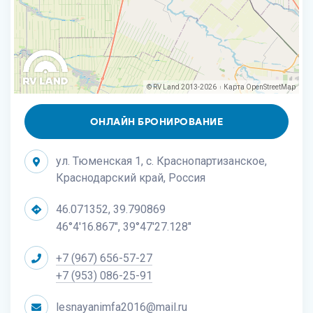
© RV Land 2013-2026
Карта
OpenStreetMap
|
ОНЛАЙН БРОНИРОВАНИЕ
ул. Тюменская 1, с. Краснопартизанское,
Краснодарский край, Россия
46.071352, 39.790869
46°4'16.867", 39°47'27.128"
+7 (967) 656-57-27
+7 (953) 086-25-91
lesnayanimfa2016@mail.ru