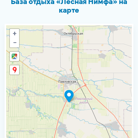
База отдыха «Лесная Нимфа» на
карте
+
−