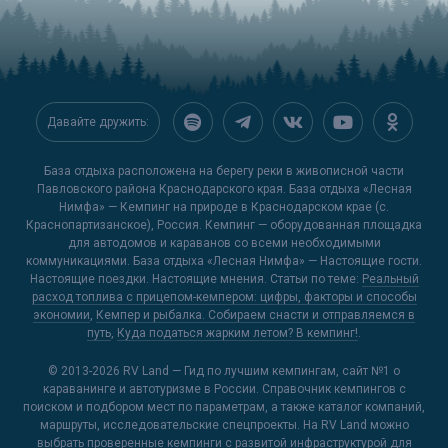
Давайте дружить:
База отдыха расположена на берегу реки в живописной части
Павловского района Краснодарского края. База отдыха «Лесная
Нимфа» — Кемпинг на природе в Краснодарском крае (c.
Краснопартизанское), Россия. Кемпинг — оборудованная площадка
для автодомов и караванов со всеми необходимыми
коммуникациями. База отдыха «Лесная Нимфа» — Настоящие гости.
Настоящие поездки. Настоящие мнения. Статьи по теме:
Реальный
расход топлива с прицепом-кемпером: цифры, факторы и способы
экономии
,
Кемпер и рыбалка. Собираем снасти и отправляемся в
путь
,
Куда податься жарким летом? В кемпинг!
.
© 2013-2026
RV Land — Гид по лучшим кемпингам
, сайт №1 о
караванинге и автотуризме в России. Справочник кемпингов с
поиском и подбором мест по параметрам, а также каталог компаний,
маршруты, исследовательские спецпроекты. На RV Land можно
выбрать проверенные кемпинги с развитой инфраструктурой для