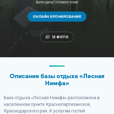
Были здесь? Оставьте отзыв
ОНЛАЙН БРОНИРОВАНИЕ
12 ФОТО
Описание базы отдыха «Лесная
Нимфа»
База отдыха «Лесная Нимфа» расположена в
населенном пункте Краснопартизанское,
Краснодарского рая. К услугам гостей