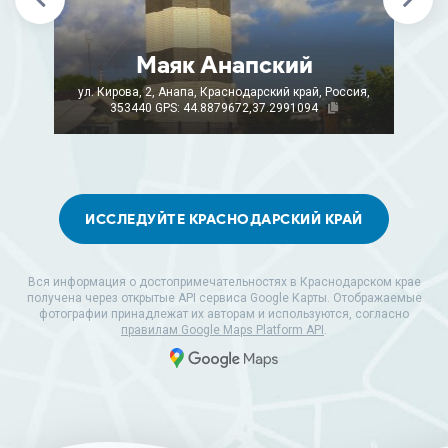
Маяк Анапский
ул. Кирова, 2, Анапа, Краснодарский край, Россия,
353440
GPS: 44.8879672,37.2991094
ИССЛЕДУЙТЕ КРАСНОДАРСКИЙ КРАЙ
Вся информация о достопримечательностях в Краснодарском крае
получена через открытые API сервиса Google Карты. Отображаемые
фотографии принадлежат их авторам и используются, согласно
правилам Google Maps Platform API
.