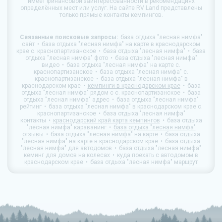
имеет финансовой заинтересованности в рекомендациях
определённых мест или услуг. На сайте
RV Land
представлены
только прямые контакты кемпингов.
Связанные поисковые запросы:
база отдыха "лесная нимфа"
сайт
база отдыха "лесная нимфа" на карте в краснодарском
крае c. краснопартизанское
база отдыха "лесная нимфа"
база
отдыха "лесная нимфа" фото
база отдыха "лесная нимфа"
видео
база отдыха "лесная нимфа" на карте c.
краснопартизанское
база отдыха "лесная нимфа" c.
краснопартизанское
база отдыха "лесная нимфа" в
краснодарском крае
кемпинги в краснодарском крае
база
отдыха "лесная нимфа" рядом с c. краснопартизанское
база
отдыха "лесная нимфа" адрес
база отдыха "лесная нимфа"
рейтинг
база отдыха "лесная нимфа" в краснодарском крае c.
краснопартизанское
база отдыха "лесная нимфа"
контакты
краснодарский край карта кемпингов
база отдыха
"лесная нимфа" караванинг
база отдыха "лесная нимфа"
отзывы
база отдыха "лесная нимфа" на карте
база отдыха
"лесная нимфа" на карте в краснодарском крае
база отдыха
"лесная нимфа" для автодомов
база отдыха "лесная нимфа"
кеминг для домов на колесах
куда поехать с автодомом в
краснодарском крае
база отдыха "лесная нимфа" маршрут