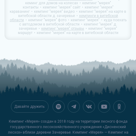
кеминг для домов на колесах
кемпинг "мерея"
контакты
кемпинг "мерея" сайт
кемпинг "мерея"
караванинг
кемпинг "мерея" видео
кемпинг "мерея" на карте в
витебской области д. зачеревье
кемпинги в витебской
области
кемпинг "мерея" фото
кемпинг "мерея"
куда поехать
с автодомом в витебской области
кемпинг "мерея" д.
зачеревье
кемпинг "мерея" отзывы
кемпинг "мерея"
маршрут
кемпинг "мерея" на карте в витебской области
Давайте дружить:
Кемпинг «Мерея» создан в 2018 году на территории лесного фонда
государственного лесохозяйственного учреждения «Дисненский
лесхоз» вблизи деревни Зачеревье. Кемпинг «Мерея» — Кемпинг на