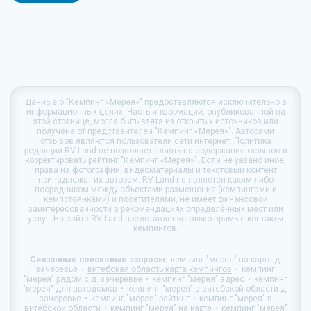
Данные о
"Кемпинг «Мерея»"
предоставляются исключительно в
информационных целях. Часть информации, опубликованной на
этой странице, могла быть взята из открытых источников или
получена от представителей "Кемпинг «Мерея»". Авторами
отзывов являются пользователи сети интернет. Политика
редакции
RV Land
не позволяет влиять на содержание отзывов и
корректировать рейтинг "Кемпинг «Мерея»". Если не уазано иное,
права на фотографии, видеоматериалы и текстовый контент
принадлежат их авторам.
RV Land
не является каким-либо
посредником между объектами размещения (кемпингами и
кемпстоянками) и посетителями, не имеет финансовой
заинтересованности в рекомендациях определённых мест или
услуг. На сайте
RV Land
представлены только прямые контакты
кемпингов.
Связанные поисковые запросы:
кемпинг "мерея" на карте д.
зачеревье
витебская область карта кемпингов
кемпинг
"мерея" рядом с д. зачеревье
кемпинг "мерея" адрес
кемпинг
"мерея" для автодомов
кемпинг "мерея" в витебской области д.
зачеревье
кемпинг "мерея" рейтинг
кемпинг "мерея" в
витебской области
кемпинг "мерея" на карте
кемпинг "мерея"