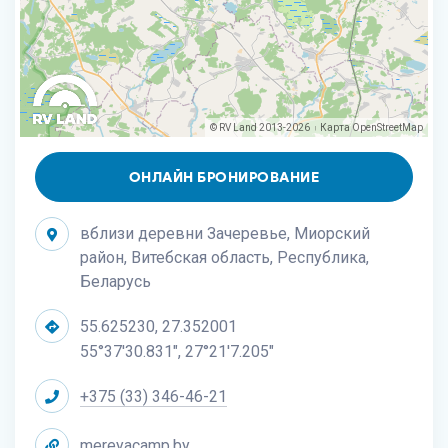
© RV Land 2013-2026
Карта
OpenStreetMap
|
ОНЛАЙН БРОНИРОВАНИЕ
вблизи деревни Зачеревье, Миорский
район, Витебская область, Республика,
Беларусь
55.625230, 27.352001
55°37'30.831", 27°21'7.205"
+375 (33) 346-46-21
mereyacamp.by