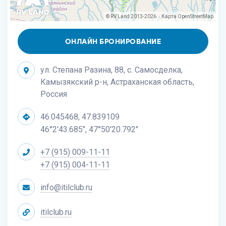
© RV Land 2013-2026
Карта
OpenStreetMap
|
ОНЛАЙН БРОНИРОВАНИЕ
ул. Степана Разина, 88, с. Самосделка,
Камызякский р-н, Астраханская область,
Россия
46.045468, 47.839109
46°2'43.685", 47°50'20.792"
+7 (915) 009-11-11
+7 (915) 004-11-11
info@itilclub.ru
itilclub.ru