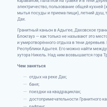
караваном, палатной на травке и в тени дер
электричество, пользование общей кухней (
мытья посуды и приема пищи), летний душ, т
Дах.
Гранитный каньон в Адыгее, Даховское гран
Блокгауз — как только не называют это мес
и умиротворённого отдыха в тени деревьев.
Республики Адыгея. Его можно найти межд
хутора Никель. Над ним возвышается гора Т
Чем заняться
отдых на реке Дах;
баня;
поездки на квадрациклах;
достопримечательности Гранитного ка
рафтинг.