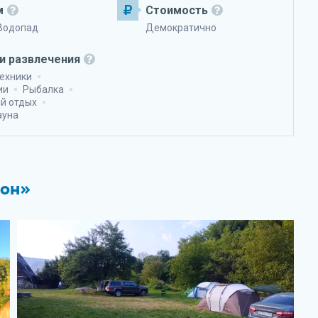
м
Стоимость
Водопад
Демократично
и развлечения
техники
ии
Рыбалка
й отдых
ауна
ьон»