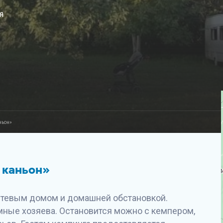
я
ньон»
 каньон»
остевым домом и домашней обстановкой.
мные хозяева. Остановится можно с кемпером,