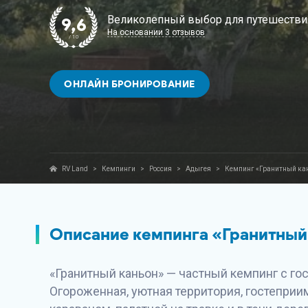
Великолепный выбор для путешестви
9,6
На основании 3 отзывов
/ 10
ОНЛАЙН БРОНИРОВАНИЕ
RV Land
>
Кемпинги
>
Россия
>
Адыгея
>
Кемпинг «Гранитный ка
Описание кемпинга «Гранитный
«Гранитный каньон» — частный кемпинг с г
Огороженная, уютная территория, гостеприи