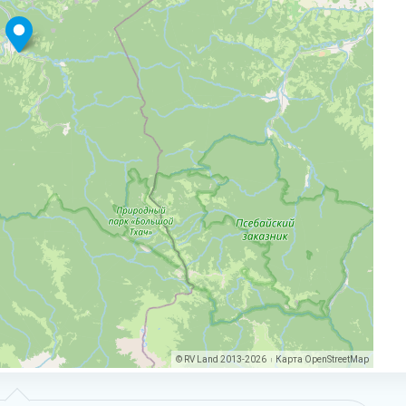
© RV Land 2013-2026
Карта
OpenStreetMap
|