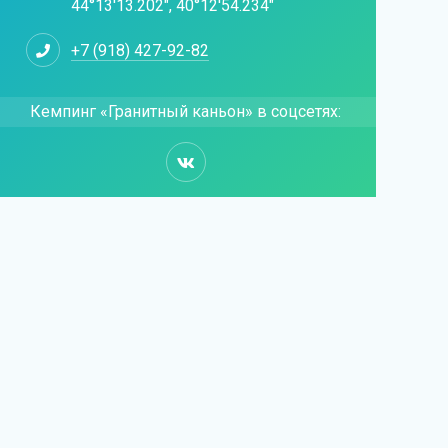
44°13'13.202", 40°12'54.234"
+7 (918) 427-92-82
Кемпинг «Гранитный каньон» в соцсетях: