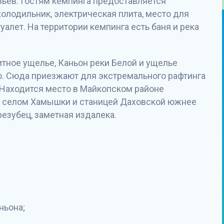
евьев. Гостям кемпинга предоставляется
холодильник, электрическая плита, место для
уалет. На территории кемпинга есть баня и река
итное ущелье, Каньон реки Белой и ущелье
то. Сюда приезжают для экстремального рафтинга
 Находится место в Майкопском районе
у селом Хамышки и станицей Даховской южнее
резубец, заметная издалека.
ньона;