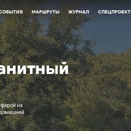
СОБЫТИЯ
МАРШРУТЫ
ЖУРНАЛ
СПЕЦПРОЕК
анитный
сферой на
с домашней