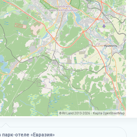
© RV Land 2013-2026
Карта
OpenStreetMap
|
 парк-отеле «Евразия»