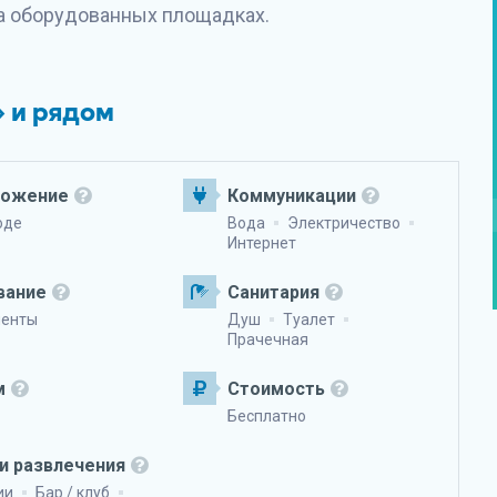
на оборудованных площадках.
» и рядом
ложение
Коммуникации
оде
Вода
Электричество
Интернет
вание
Санитария
менты
Душ
Туалет
Прачечная
м
Стоимость
Бесплатно
и развлечения
ии
Бар / клуб