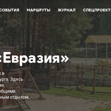
СОБЫТИЯ
МАРШРУТЫ
ЖУРНАЛ
СПЕЦПРОЕК
«Евразия»
 в
урга. Здесь
ме,
 общими
вным отдыхом.