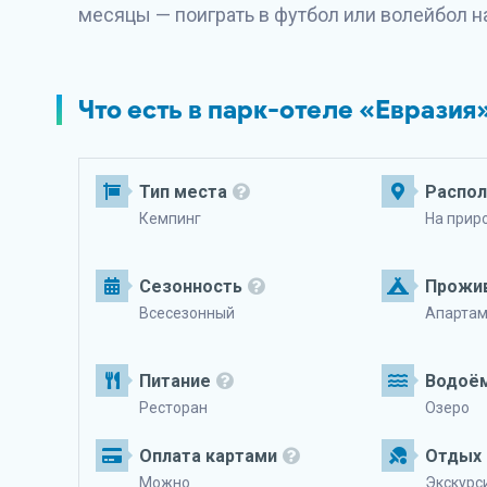
месяцы — поиграть в футбол или волейбол 
Что есть в парк-отеле «Евразия
Тип места
Распо
Кемпинг
На прир
Сезонность
Прожи
Всесезонный
Апарта
Питание
Водоё
Ресторан
Озеро
Оплата картами
Отдых 
Можно
Экскурс