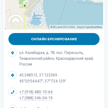
© RV Land 2013-2026
Карта
OpenStreetMap
|
ОНЛАЙН БРОНИРОВАНИЕ
ул. Калабадка, д. 78, пос. Пересыпь,
Темрюкский район, Краснодарский край,
Россия
45.348513, 37.123369
45°20'54.647", 37°7'24.129"
+7 (918) 480-10-64
+7 (988) 346-04-19