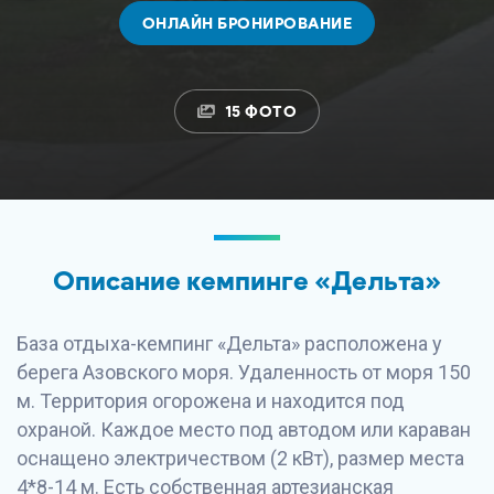
ОНЛАЙН БРОНИРОВАНИЕ
15 ФОТО
Описание кемпинге «Дельта»
База отдыха-кемпинг «Дельта» расположена у
берега Азовского моря. Удаленность от моря 150
м. Территория огорожена и находится под
охраной. Каждое место под автодом или караван
оснащено электричеством (2 кВт), размер места
4*8-14 м. Есть собственная артезианская