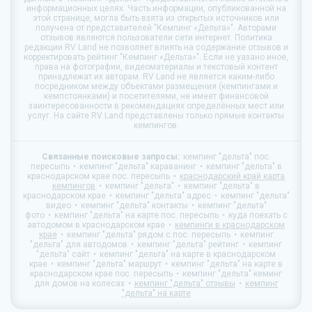
информационных целях. Часть информации, опубликованной на
этой странице, могла быть взята из открытых источников или
получена от представителей "Кемпинг «Дельта»". Авторами
отзывов являются пользователи сети интернет. Политика
редакции
RV Land
не позволяет влиять на содержание отзывов и
корректировать рейтинг "Кемпинг «Дельта»". Если не уазано иное,
права на фотографии, видеоматериалы и текстовый контент
принадлежат их авторам.
RV Land
не является каким-либо
посредником между объектами размещения (кемпингами и
кемпстоянками) и посетителями, не имеет финансовой
заинтересованности в рекомендациях определённых мест или
услуг. На сайте
RV Land
представлены только прямые контакты
кемпингов.
Связанные поисковые запросы:
кемпинг "дельта" пос.
пересыпь
кемпинг "дельта" караванинг
кемпинг "дельта" в
краснодарском крае пос. пересыпь
краснодарский край карта
кемпингов
кемпинг "дельта"
кемпинг "дельта" в
краснодарском крае
кемпинг "дельта" адрес
кемпинг "дельта"
видео
кемпинг "дельта" контакты
кемпинг "дельта"
фото
кемпинг "дельта" на карте пос. пересыпь
куда поехать с
автодомом в краснодарском крае
кемпинги в краснодарском
крае
кемпинг "дельта" рядом с пос. пересыпь
кемпинг
"дельта" для автодомов
кемпинг "дельта" рейтинг
кемпинг
"дельта" сайт
кемпинг "дельта" на карте в краснодарском
крае
кемпинг "дельта" маршрут
кемпинг "дельта" на карте в
краснодарском крае пос. пересыпь
кемпинг "дельта" кеминг
для домов на колесах
кемпинг "дельта" отзывы
кемпинг
"дельта" на карте