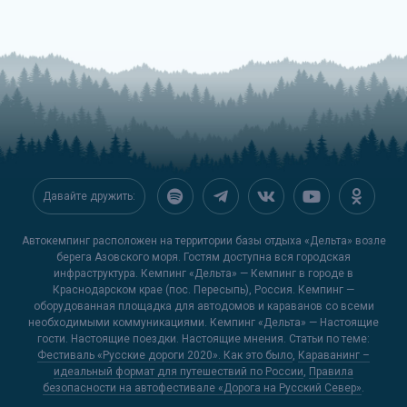
Давайте дружить:
Автокемпинг расположен на территории базы отдыха «Дельта» возле
берега Азовского моря. Гостям доступна вся городская
инфраструктура. Кемпинг «Дельта» — Кемпинг в городе в
Краснодарском крае (пос. Пересыпь), Россия. Кемпинг —
оборудованная площадка для автодомов и караванов со всеми
необходимыми коммуникациями. Кемпинг «Дельта» — Настоящие
гости. Настоящие поездки. Настоящие мнения. Статьи по теме:
Фестиваль «Русские дороги 2020». Как это было
,
Караванинг –
идеальный формат для путешествий по России
,
Правила
безопасности на автофестивале «Дорога на Русский Север»
.