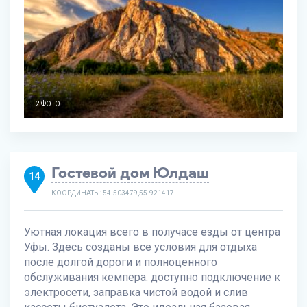
2 ФОТО
Гостевой дом Юлдаш
14
КООРДИНАТЫ: 54.503479,55.921417
Уютная локация всего в получасе езды от центра
Уфы. Здесь созданы все условия для отдыха
после долгой дороги и полноценного
обслуживания кемпера: доступно подключение к
электросети, заправка чистой водой и слив