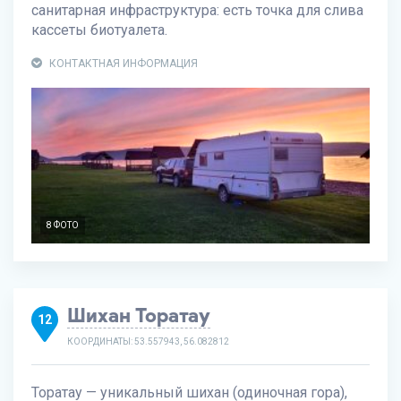
санитарная инфраструктура: есть точка для слива
кассеты биотуалета.
КОНТАКТНАЯ ИНФОРМАЦИЯ
8 ФОТО
Шихан Торатау
12
КООРДИНАТЫ: 53.557943, 56.082812
Торатау — уникальный шихан (одиночная гора),