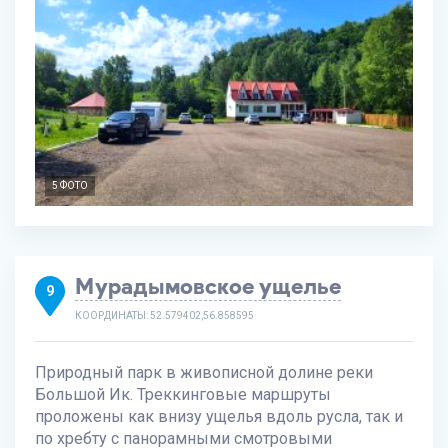
5 ФОТО
Мурадымовское ущелье
9
КООРДИНАТЫ: 52.579402,56.858595
Природный парк в живописной долине реки
Большой Ик. Треккинговые маршруты
проложены как внизу ущелья вдоль русла, так и
по хребту с панорамными смотровыми