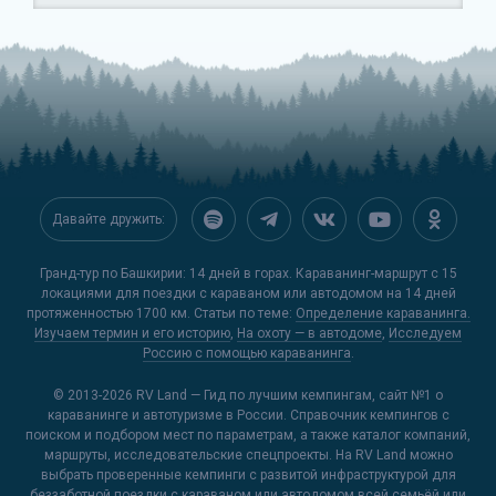
Давайте дружить:
Гранд-тур по Башкирии: 14 дней в горах. Караванинг-маршрут с 15
локациями для поездки с караваном или автодомом на 14 дней
протяженностью 1700 км. Статьи по теме:
Определение караванинга.
Изучаем термин и его историю
,
На охоту — в автодоме
,
Исследуем
Россию с помощью караванинга
.
© 2013-2026
RV Land — Гид по лучшим кемпингам
, сайт №1 о
караванинге и автотуризме в России. Справочник кемпингов с
поиском и подбором мест по параметрам, а также каталог компаний,
маршруты, исследовательские спецпроекты. На RV Land можно
выбрать проверенные кемпинги с развитой инфраструктурой для
беззаботной поездки с караваном или автодомом всей семьёй или