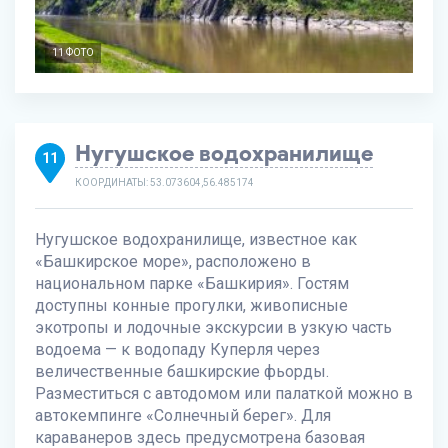
11 ФОТО
Нугушское водохранилище
11
КООРДИНАТЫ: 53.073604,56.485174
Нугушское водохранилище, известное как
«Башкирское море», расположено в
национальном парке «Башкирия». Гостям
доступны конные прогулки, живописные
экотропы и лодочные экскурсии в узкую часть
водоема — к водопаду Куперля через
величественные башкирские фьорды.
Разместиться с автодомом или палаткой можно в
автокемпинге «Солнечный берег». Для
караванеров здесь предусмотрена базовая