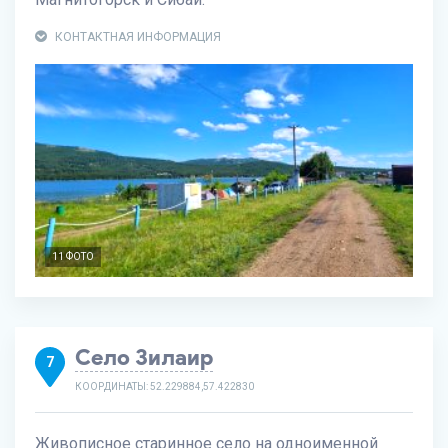
КОНТАКТНАЯ ИНФОРМАЦИЯ
11 ФОТО
Село Зилаир
7
КООРДИНАТЫ: 52.229884,57.422830
Живописное старинное село на одноименной