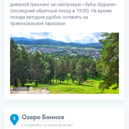
дневной треккинг на смотровую «Зубы Шурале»
(последний обратный поезд в 19:00). На время
похода автодом удобно оставить на
привокзальной парковке.
13 ФОТО
Озеро Банное
5
КООРДИНАТЫ: 53.578307,58.647487