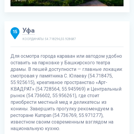
8 ФОТО
Уфа
15
КООРДИНАТЫ: 54.718296,55.928687
Для осмотра города караван или автодом удобно
оставить на парковке у Башкирского театра
драмы. В пешей доступности — главные локации:
смотровая у памятника С. Юлаеву (54.718475,
55.925615), креативное пространство «Арт-
КВАДРАТ» (54.728564, 55.945969) и Центральный
рынок (54.736602, 55.956261), где стоит
приобрести местный мед и деликатесы из
конины. Завершить прогулку рекомендуем в
ресторане Kumpan (54.736769, 55.971277),
известном своим современным взглядом на
национальную кухню.