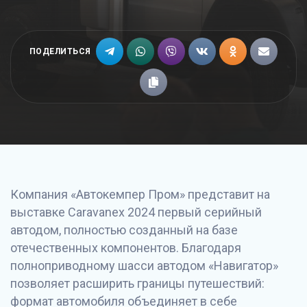
ПОДЕЛИТЬСЯ
Компания «Автокемпер Пром» представит на
выставке Caravanex 2024 первый серийный
автодом, полностью созданный на базе
отечественных компонентов. Благодаря
полноприводному шасси автодом «Навигатор»
позволяет расширить границы путешествий:
формат автомобиля объединяет в себе