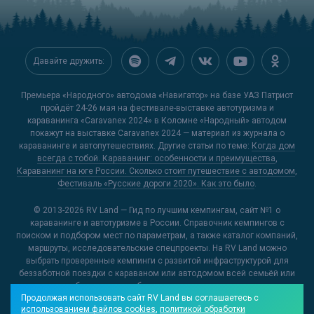
Давайте дружить:
Премьера «Народного» автодома «Навигатор» на базе УАЗ Патриот
пройдёт 24-26 мая на фестивале-выставке автотуризма и
караванинга «Caravanex 2024» в Коломне «Народный» автодом
покажут на выставке Caravanex 2024 — материал из журнала о
караванинге и автопутешествиях. Другие статьи по теме:
Когда дом
всегда с тобой. Караванинг: особенности и преимущества
,
Караванинг на юге России. Сколько стоит путешествие с автодомом
,
Фестиваль «Русские дороги 2020». Как это было
.
© 2013-2026
RV Land — Гид по лучшим кемпингам
, сайт №1 о
караванинге и автотуризме в России. Справочник кемпингов с
поиском и подбором мест по параметрам, а также каталог компаний,
маршруты, исследовательские спецпроекты. На RV Land можно
выбрать проверенные кемпинги с развитой инфраструктурой для
беззаботной поездки с караваном или автодомом всей семьёй или
открыть для себя новые и необычные места, куда можно отправиться
Продолжая использовать сайт RV Land вы соглашаетесь с
на отдых.
использованием файлов cookies
,
политикой обработки