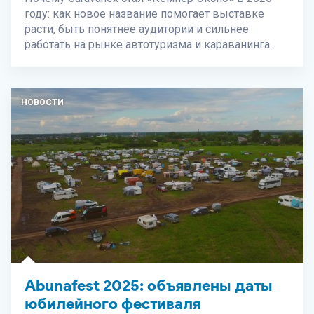
году: как новое название помогает выставке
расти, быть понятнее аудитории и сильнее
работать на рынке автотуризма и караванинга.
НОВОСТИ
Abunafest 2025: объявлены даты
юбилейного фестиваля