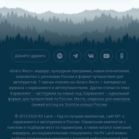
Давайте дружить:
«Благо Фест»: маршрут, культурная программа, новые впечатления,
знакомство с регионами России и формат путешествия для
автотуристов. 7 причин поехать на «Благо Фест» — материал из
журнала о караванинге и автопутешествиях. Другие статьи по теме:
Караванинг — автотуризм на новый лад
,
Караванинг – идеальный
формат для путешествий по России
,
Места, открытые для кемперов:
свежий взгляд на Золотое кольцо России
.
© 2013-2026
RV Land — Гид по лучшим кемпингам
, сайт №1 о
караванинге и автотуризме в России. Справочник кемпингов с
поиском и подбором мест по параметрам, а также каталог компаний,
маршруты, исследовательские спецпроекты. На RV Land можно
выбрать проверенные кемпинги с развитой инфраструктурой для