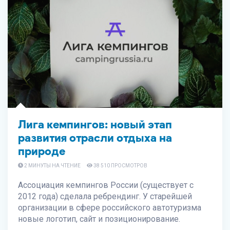
Лига кемпингов: новый этап
развития отрасли отдыха на
природе
2 МИНУТЫ НА ЧТЕНИЕ
38 510 ПРОСМОТРОВ
Ассоциация кемпингов России (существует с
2012 года) сделала ребрендинг. У старейшей
организации в сфере российского автотуризма
новые логотип, сайт и позиционирование.