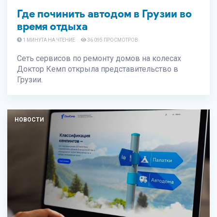
Где починить автодом в Грузии во
время отдыха
1 МИНУТА НА ЧТЕНИЕ
36 095 ПРОСМОТРОВ
Сеть сервисов по ремонту домов на колесах
Доктор Кемп открыла представительство в
Грузии.
НОВОСТИ