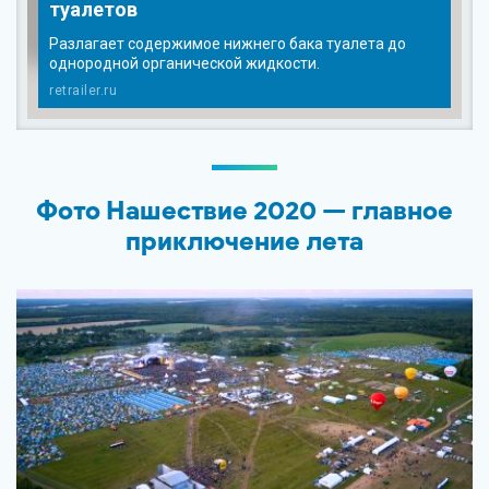
туалетов
Разлагает содержимое нижнего бака туалета до
однородной органической жидкости.
retrailer.ru
Фото Нашествие 2020 — главное
приключение лета