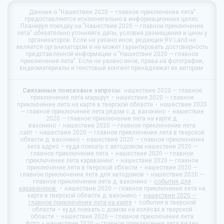
Данные о
"Нашествие 2020 — главное приключение лета"
предоставляются исключительно в информационных целях.
Планируя поездку на
"Нашествие 2020 — главное приключение
лета"
обязательно уточняйте даты, условия размещения и цены у
организаторов. Если не уазано иное, редакция
RV Land
не
является организатором и не может гарантировать достоверность
представленной информации о "Нашествие 2020 — главное
приключение лета". Если не уазано иное, права на фотографии,
видеоматериалы и текстовый контент принадлежат их авторам.
Связанные поисковые запросы:
нашествие 2020 — главное
приключение лета маршрут
нашествие 2020 — главное
приключение лета на карте в тверской области
нашествие 2020
— главное приключение лета рядом с д. вахонино
нашествие
2020 — главное приключение лета на карте д.
вахонино
нашествие 2020 — главное приключение лета
сайт
нашествие 2020 — главное приключение лета в тверской
области д. вахонино
нашествие 2020 — главное приключение
лета адрес
куда поехать с автодомом нашествие 2020 —
главное приключение лета
нашествие 2020 — главное
приключение лета караванинг
нашествие 2020 — главное
приключение лета в тверской области
нашествие 2020 —
главное приключение лета для автодомов
нашествие 2020 —
главное приключение лета д. вахонино
события для
караванеров
нашествие 2020 — главное приключение лета на
карте в тверской области д. вахонино
нашествие 2020 —
главное приключение лета на карте
события в тверской
области
куда поехать с домом на колёсах в тверской
области
нашествие 2020 — главное приключение лета
фото
нашествие 2020 — главное приключение лета видео