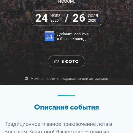
небом.
24
/
26
ИЮЛЯ
ИЮЛЯ
2020
2020
Добавить событие
в Google Календарь
3 ФОТО
Можно посетить с караваном или автодомом
Описание события
Традиционное главное приключение лета в
Большом Завидово! Нашествие — один из