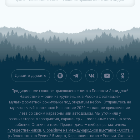
Давайте дружить:
Традиционное главное приключение лета в Большом Завидово!
Нашествие — один из крупнейших в России фестивалей
мультиформатной рок-музыки под открытым небом. Отправьтесь на
музыкальный фестиваль Нашествие 2020 — главное приключение
лета со своим каравонм или автодомом. Мы уточнили у
организаторов мероприятия, караванеры — желанные гости на этом
событии. Статьи по теме:
Прицеп-дача — выбор прагматичных
путешественников
,
Globaldrive на международной выставке «Охота и
рыболовство на Руси» 2-5 марта
,
Караванинг на юге России. Сколько