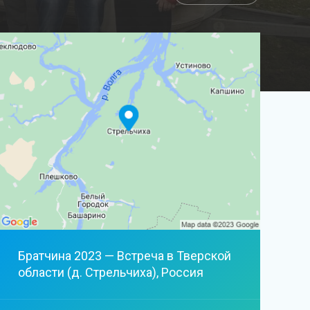
Братчина 2023 — Встреча в Тверской
области (д. Стрельчиха), Россия