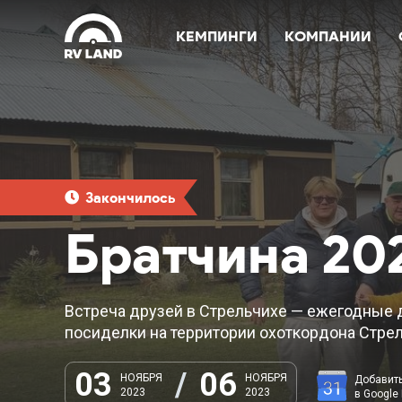
КЕМПИНГИ
КОМПАНИИ
Закончилось
Братчина 20
Встреча друзей в Стрельчихе — ежегодные
посиделки на территории охоткордона Стрел
03
/
06
НОЯБРЯ
НОЯБРЯ
Добавит
2023
2023
в Google