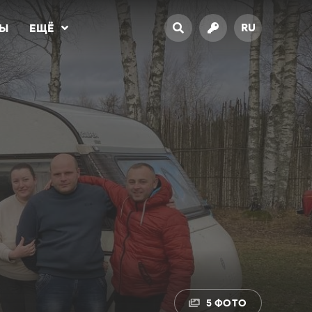
RU
ТЫ
ЕЩЁ
5 ФОТО