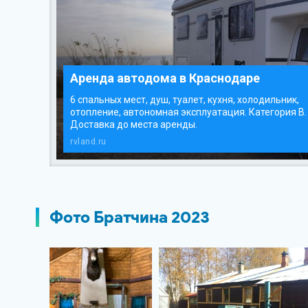
Аренда автодома в Краснодаре
6 спальных мест, душ, туалет, кухня, холодильник,
отопление, автономная эксплуатация. Категория В.
Доставка до места аренды.
rvland.ru
Фото Братчина 2023