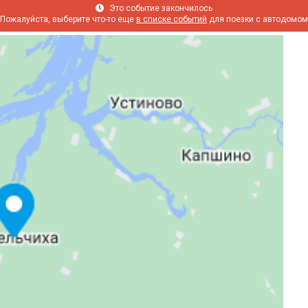
Это событие закончилось
Пожалуйста, выберите что-то еще
в списке событий
для поезки с автодомом