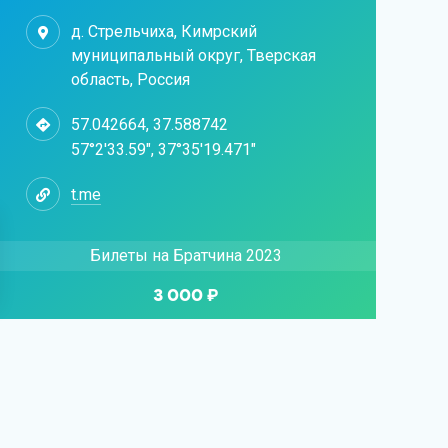
д. Стрельчиха, Кимрский
муниципальный округ, Тверская
область, Россия
57.042664, 37.588742
57°2'33.59", 37°35'19.471"
t.me
Билеты на Братчина 2023
3 000 ₽