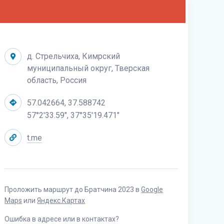
д. Стрельчиха, Кимрский
муниципальный округ, Тверская
область, Россия
57.042664, 37.588742
57°2'33.59", 37°35'19.471"
t.me
Проложить маршрут до Братчина 2023 в
Google
Maps
или
Яндекс.Картах
Ошибка в адресе или в контактах?