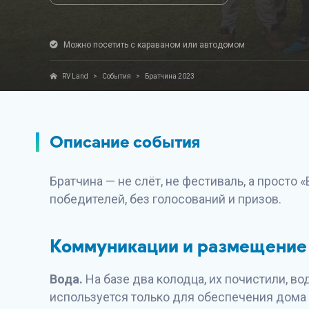
Можно посетить с караваном или автодомом
RV Land
>
События
>
Братчина 2023
Описание события
Братчина — не слёт, не фестиваль, а просто 
победителей, без голосований и призов.
Коммуникации и размещение
Вода.
На базе два колодца, их почистили, во
используется только для обеспечения дома 