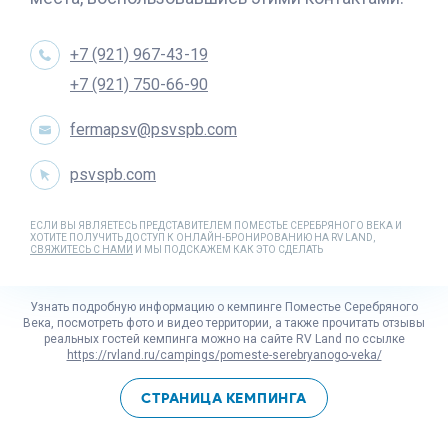
+7 (921) 967-43-19
+7 (921) 750-66-90
fermapsv@psvspb.com
psvspb.com
ЕСЛИ ВЫ ЯВЛЯЕТЕСЬ ПРЕДСТАВИТЕЛЕМ ПОМЕСТЬЕ СЕРЕБРЯНОГО ВЕКА И
ХОТИТЕ ПОЛУЧИТЬ ДОСТУП К ОНЛАЙН-БРОНИРОВАНИЮ НА RV LAND,
СВЯЖИТЕСЬ С НАМИ
И МЫ ПОДСКАЖЕМ КАК ЭТО СДЕЛАТЬ
Узнать подробную информацию о кемпинге Поместье Серебряного
Века, посмотреть фото и видео территории, а также прочитать отзывы
реальных гостей кемпинга можно на сайте
RV Land
по ссылке
https://rvland.ru/campings/pomeste-serebryanogo-veka/
СТРАНИЦА КЕМПИНГА