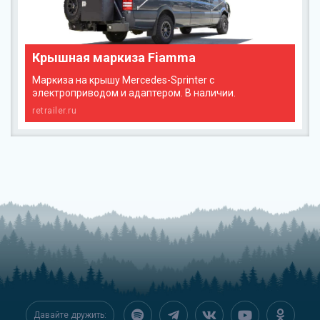
Крышная маркиза Fiamma
Маркиза на крышу Mercedes-Sprinter с
электроприводом и адаптером. В наличии.
retrailer.ru
Давайте дружить: