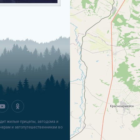
водит жилые прицепы, автодома и
нерам и автопутешественникам во