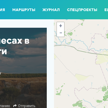
ИЯ
МАРШРУТЫ
ЖУРНАЛ
СПЕЦПРОЕКТЫ
Е
+
−
есах в
ти
у
мпанию
Отправить