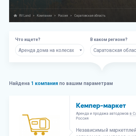
RV Land
>
Компании
>
Россия
>
Саратовская область
Что ищете?
В каком регионе?
Аренда дома на колесах
Саратовская обла
Найдена
1 компания
по вашим параметрам
Кемпер-маркет
Аренда и продажа автодомов
в С
Россия
Независимый маркетплей