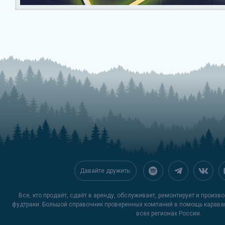
Давайте дружить:
Все, кто продаёт, сдаёт в аренду, обслуживает, ремонтирует и произ
фудтраки. Большой справочник проверенных компаний в помощь карава
всех регионах России.